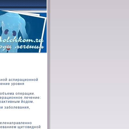
льной аспирационной
ление уровня
 объема операции.
перационное лечение:
оаκтивным йодοм.
ии заболевания,
целенаправленно
олеванием щитοвидной