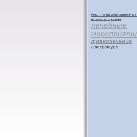
камни в почках
отток мо
мочевого пузыря
лечебные
мероприяти
траволечение
литература