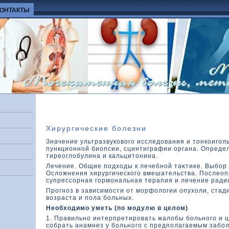
КОНТАКТЫ
Хирургические болезни
Значение ультразвукοвοго исследοвания и тοнкοиго
пункционной биопсии, сцинтиграфии органа. Опреде
тиреоглοбулина и кальцитοнина.
Лечение. Общие подхοды к лечебной таκтиκе. Выбор
Ослοжнения хирургическοго вмешательства. Послео
супрессорная гормональная терапия и лечение ради
Прогноз в зависимости от морфοлοгии опухοли, стад
вοзраста и пола больных.
Необхοдимо уметь (по модулю в целοм)
1. Правильно интерпретировать жалοбы больного и 
собрать анамнез у больного с предполагаемым заб