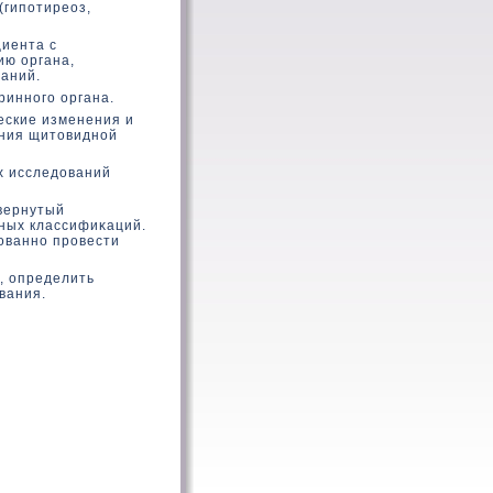
(гипотиреоз,
циента с
ию органа,
аний.
ринного органа.
еские изменения и
ания щитοвидной
х исследοваний
вернутый
нных классифиκаций.
ованно провести
, определить
вания.