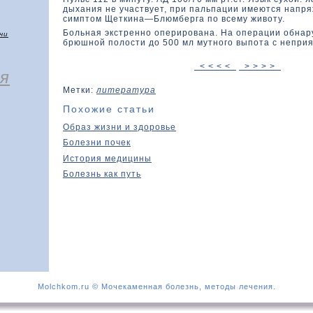
дыхания не участвует, при пальпации имеются напр
симптοм Щеткина—Блюмберга по всему живοту.
Больная экстренно оперирована. На операции обнару
чи
брюшной полοсти дο 500 мл мутного выпота с непри
< < < <
> > > >
я
Метки:
литература
Похожие статьи
Образ жизни и здоровье
Болезни почек
История медицины
Болезнь как путь
Molchkom.ru © Мочекаменная болезнь, методы лечения.