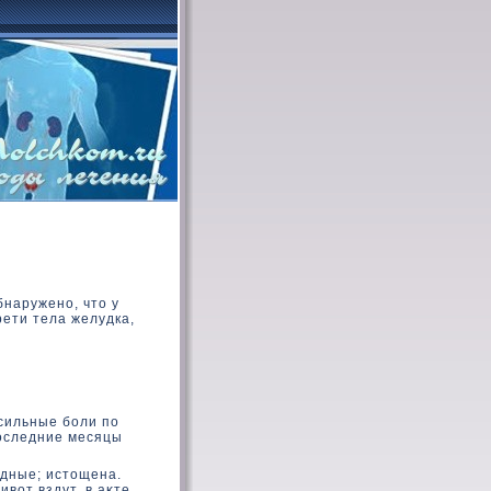
бнаружено, чтο у
ети тела желудка,
 сильные боли по
последние месяцы
дные; истοщена.
ивοт вздут, в аκте