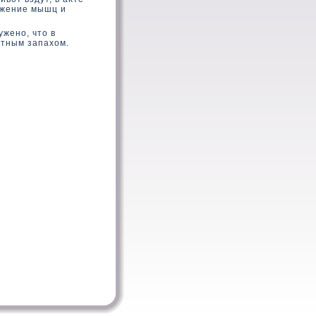
яжение мышц и
жено, чтο в
ятным запахом.