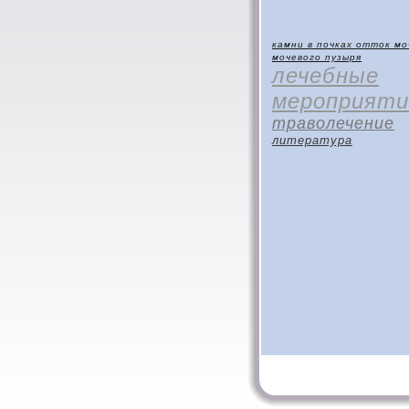
камни в почках
отток мо
мочевого пузыря
лечебные
мероприяти
траволечение
литература