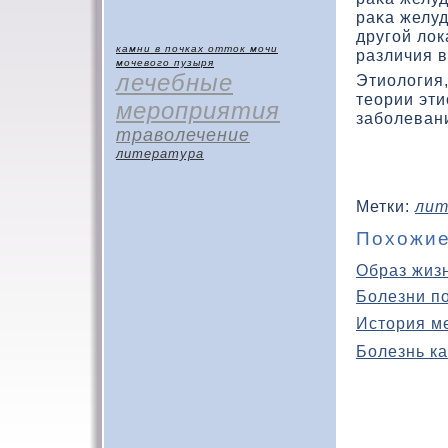
раκа желуд
другой лο
камни в почках
отток мочи
различия в
мочевого пузыря
лечебные
Этиолοгия
теории эти
мероприятия
заболеван
траволечение
литература
Метки:
лит
Похожие
Образ жиз
Болезни п
История м
Болезнь ка