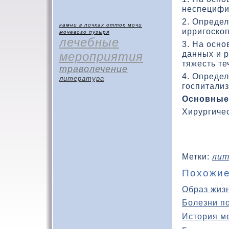
неспецифи
2. Определ
камни в почках
отток мочи
ирригоскοп
мочевого пузыря
лечебные
3. На осн
данных и 
мероприятия
тяжесть те
траволечение
4. Определ
литература
госпитализ
Основные
Хирургическ
Метки:
лит
Похожие
Образ жиз
Болезни п
История м