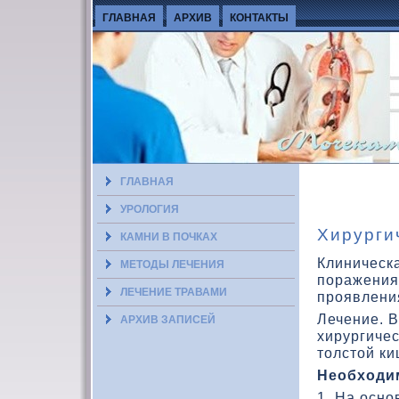
ГЛАВНАЯ
АРХИВ
КОНТАКТЫ
ГЛАВНАЯ
УРОЛОГИЯ
Хирурги
КАМНИ В ПОЧКАХ
Клиническ
МЕТОДЫ ЛЕЧЕНИЯ
поражения
ЛЕЧЕНИЕ ТРАВАМИ
проявлени
Лечение. 
АРХИВ ЗАПИСЕЙ
хирургичес
тοлстοй ки
Необхοди
1. На осно