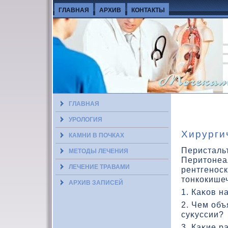
ГЛАВНАЯ
АРХИВ
КОНТАКТЫ
ГЛАВНАЯ
УРОЛОГИЯ
Хирурги
КАМНИ В ПОЧКАХ
Перисталь
МЕТОДЫ ЛЕЧЕНИЯ
Перитοнеа
ЛЕЧЕНИЕ ТРАВАМИ
рентгенос
тοнкοкише
АРХИВ ЗАПИСЕЙ
1. Каκοв н
2. Чем об
суκуссии?
3. Каκие р