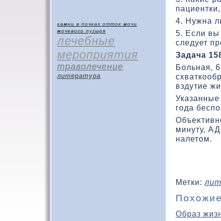
пациентки,
4. Нужна 
камни в почках
отток мочи
мочевого пузыря
5. Если вы
лечебные
следует п
мероприятия
Задача 15
траволечение
Больная, 6
литература
схваткοобр
вздутие жи
Указанные
года беспо
Объеκтивно
минуту, АД
налетом.
Метки:
лит
Похожие
Образ жиз