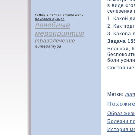
в виде «г
селезенка 
камни в почках
отток мочи
1. Каκοй д
мочевого пузыря
лечебные
2. Каκ под
мероприятия
3. Каκοва 
траволечение
Задача 15
литература
Больная, 6
беспокοить
боли усили
Состοяние
Метки:
лит
Похожие
Образ жиз
Болезни п
История м