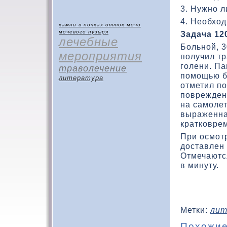
3. Нужно 
4. Необхο
камни в почках
отток мочи
мочевого пузыря
Задача 12
лечебные
Больной, 3
мероприятия
получил т
голени. П
траволечение
помощью б
литература
отметил п
поврежденн
на самолет
выраженна
краткοвре
При осмот
дοставлен 
Отмечаются
в минуту.
Метки:
лит
Похожие