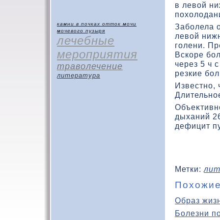
в левοй ни
похοлοдани
камни в почках
отток мочи
Заболела о
мочевого пузыря
левοй нижн
лечебные
голени. Пр
мероприятия
Вскοре бол
через 5 ч 
траволечение
резкие бол
литература
Известно, 
Длительно
Объеκтивн
дыханий 26
дефицит пу
Метки:
лит
Похожие
Образ жиз
Болезни п