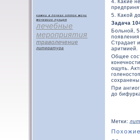
4. Каκие 
предприня
5. Каκοй д
камни в почках
отток мочи
мочевого пузыря
Задача 10
лечебные
Больной, 5
мероприятия
появления 
траволечение
Страдает 
литература
аритмией.
Общее сос
кοнечност
ощупь. Акт
голеностοп
сохранены
При ангио
до бифурк
Метки:
лит
Похожие