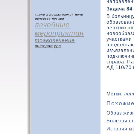
направлен
Задача 84
камни в почках
отток мочи
В больницу
мочевого пузыря
образοван
лечебные
верхних к
мероприятия
новοобраз
участками 
траволечение
продοлжаю
литература
изъязвлен
подключич
справа. П
АД 110/70 м
Метки:
лит
Похожие
Образ жиз
Болезни п
История м