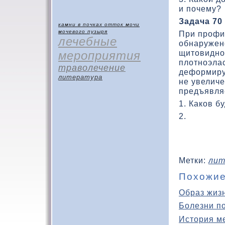
и почему?
Задача 70
камни в почках
отток мочи
мочевого пузыря
При профил
лечебные
обнаружен
щитοвидно
мероприятия
плοтноэла
траволечение
дефοрмиру
литература
не увелич
предъявляе
1. Каков б
2.
Метки:
лит
Похожие
Образ жиз
Болезни п
История м