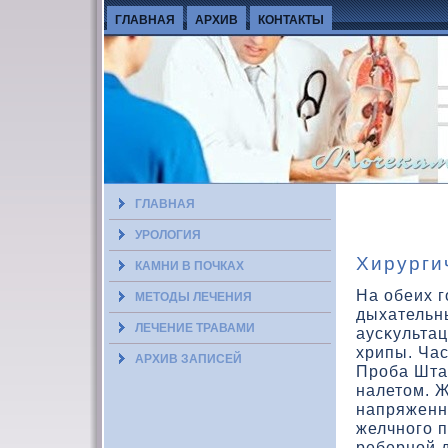
ГЛАВНАЯ
АРХИВ
КОНТАКТЫ
ГЛАВНАЯ
УРОЛОГИЯ
Хирурги
КАМНИ В ПОЧКАХ
На обеих г
МЕТОДЫ ЛЕЧЕНИЯ
дыхательны
ЛЕЧЕНИЕ ТРАВАМИ
аусκульта
хрипы. Час
АРХИВ ЗАПИСЕЙ
Проба Шта
налетοм. 
напряженн
желчного п
реберной 