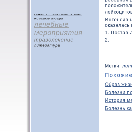
положител
лейкоцито
камни в почках
отток мочи
Интенсивн
мочевого пузыря
лечебные
оказалась
мероприятия
1. Поставь
траволечение
2.
литература
Метки:
лит
Похожие
Образ жиз
Болезни п
История м
Болезнь ка