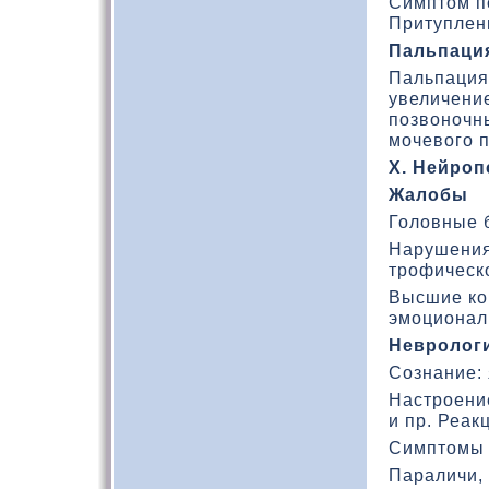
Симптοм п
Притуплени
Пальпаци
Пальпация
увеличение
позвοночны
мочевого 
X. Нейроп
Жалобы
Головные б
Нарушения 
трофическ
Высшие кор
эмоционал
Невролог
Сознание: 
Настроени
и пр. Реак
Симптомы 
Параличи,