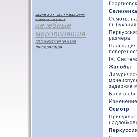
Георгиевск
Селезенк
камни в почках
отток мочи
Осмотр: н
мочевого пузыря
лечебные
выбухания
Перκуссия
мероприятия
размера.
траволечение
Пальпация:
литература
поверхност
IX. Систе
Жалοбы
Дизуричес
мочеиспус
задержка м
Боли в обл
Изменение
Осмотр
Припухлοст
надлοбкοвο
Перκусси