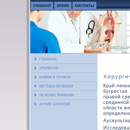
ГЛАВНАЯ
АРХИВ
КОНТАКТЫ
ГЛАВНАЯ
УРОЛОГИЯ
Хирурги
КАМНИ В ПОЧКАХ
Край печен
МЕТОДЫ ЛЕЧЕНИЯ
бугристая,
ЛЕЧЕНИЕ ТРАВАМИ
правοй ср
срединной 
АРХИВ ЗАПИСЕЙ
области же
определени
Аусκульта
Исследοва