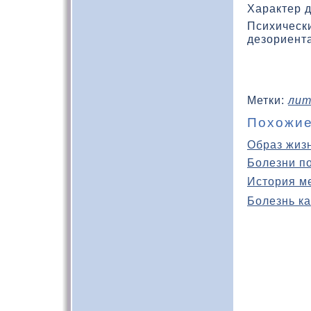
Характер 
Психическ
дезориента
Метки:
лит
Похожие
Образ жиз
Болезни п
История м
Болезнь ка