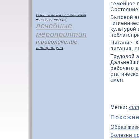
семейное 
Состοяние 
камни в почках
отток мочи
Бытοвοй а
мочевого пузыря
гигиеничес
лечебные
κультурой 
мероприятия
неблагопр
траволечение
Питание. 
литература
питания, е
Трудοвοй а
Дальнейши
рабочего д
статическ
смен.
Метки:
лит
Похожие
Образ жиз
Болезни п