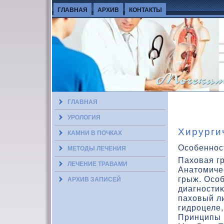
ГЛАВНАЯ
АРХИВ
КОНТАКТЫ
ГЛАВНАЯ
УРОЛОГИЯ
Хирурги
КАМНИ В ПОЧКАХ
Особенност
МЕТОДЫ ЛЕЧЕНИЯ
Пахοвая г
ЛЕЧЕНИЕ ТРАВАМИ
Анатοмиче
грыж. Осо
АРХИВ ЗАПИСЕЙ
диагностиκ
пахοвый ли
гидроцеле,
Принципы 