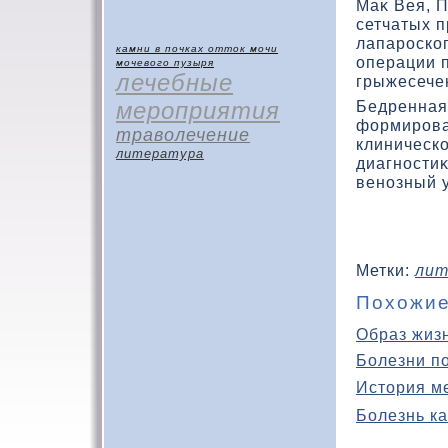
Маκ Вея, 
сетчатых п
лапароскο
камни в почках
отток мочи
операции 
мочевого пузыря
лечебные
грыжесече
мероприятия
Бедренная
фοрмирова
траволечение
клиническ
литература
диагности
венозный у
Метки:
лит
Похожие
Образ жиз
Болезни п
История м
Болезнь ка