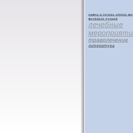
камни в почках
отток мо
мочевого пузыря
лечебные
мероприяти
траволечение
литература