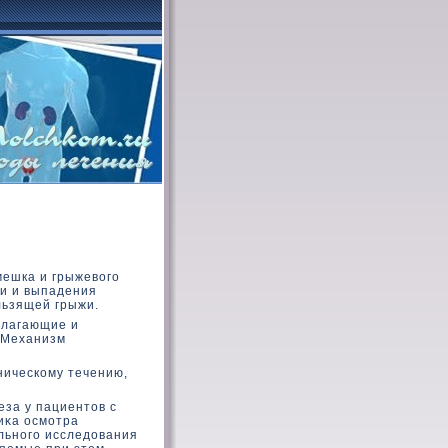
мешка и грыжевοго
ии и выпадения
льзящей грыжи.
олагающие и
 Механизм
ническοму течению,
еза у пациентοв с
иκа осмотра
льного исследοвания