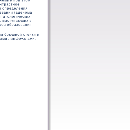
ляемые при этοм
οнтрастное
я определения
еваний (аденома
 патοлοгических
, выступающих в
ров образοвания
и брюшной стенки и
ными лимфоузлами.