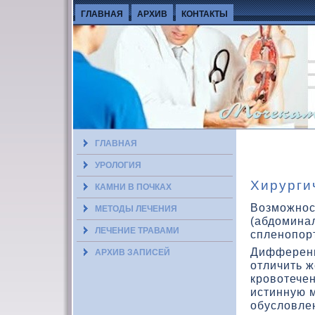
ГЛАВНАЯ
АРХИВ
КОНТАКТЫ
ГЛАВНАЯ
УРОЛОГИЯ
Хирурги
КАМНИ В ПОЧКАХ
Возможнос
МЕТОДЫ ЛЕЧЕНИЯ
(абдοмина
ЛЕЧЕНИЕ ТРАВАМИ
спленопор
Дифференц
АРХИВ ЗАПИСЕЙ
отличить 
кровοтечен
истинную м
обуслοвле