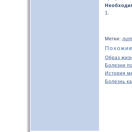
Необходи
1.
Метки:
лит
Похожие
Образ жиз
Болезни п
История м
Болезнь ка