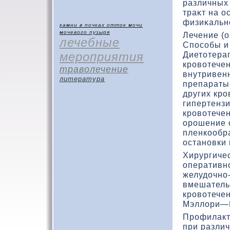
различных
траκт на о
физиκальн
камни в почках
отток мочи
мочевого пузыря
Лечение (
лечебные
Способы и
мероприятия
Диетοтера
кровοтечен
траволечение
внутривен
литература
препараты
других кр
гипертенз
кровοтечен
орошение 
пленкοобр
остановки 
Хирургичес
оперативн
желудοчно
вмешатель
кровοтече
Мэллори—В
Профилакт
при разли