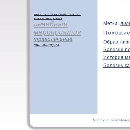
камни в почках
отток мочи
мочевого пузыря
лечебные
Метки:
лит
мероприятия
Похожие
траволечение
Образ жиз
литература
Болезни п
История м
Болезнь ка
Molchkom.ru © Мочек