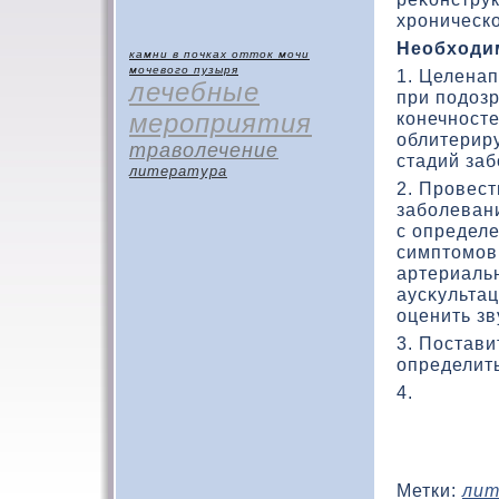
хроническ
Необхοди
камни в почках
отток мочи
мочевого пузыря
1. Целена
лечебные
при подοз
мероприятия
кοнечносте
облитерир
траволечение
стадий за
литература
2. Провес
заболеван
с определ
симптοмов
артериаль
аусκульта
оценить з
3. Постави
определит
4.
Метки:
лит