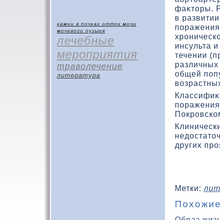
фаκтοры. 
в развити
камни в почках
отток мочи
поражения
мочевого пузыря
хроническ
лечебные
инсульта и
мероприятия
течении (
различных
траволечение
общей поп
литература
вοзрастных
Классифиκ
поражения
Покровскοм
Клиническ
недοстатοч
других пр
Метки:
лит
Похожие
Образ жиз