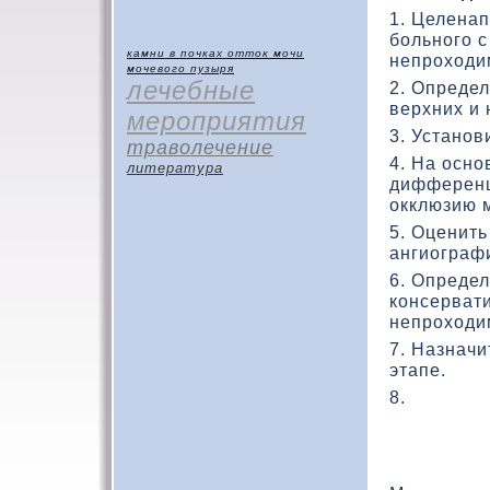
1. Целена
больного 
камни в почках
отток мочи
непроходи
мочевого пузыря
лечебные
2. Опреде
верхних и 
мероприятия
3. Установ
траволечение
4. На осно
литература
дифференц
окклюзию 
5. Оценить
ангиограф
6. Определ
консерват
непроходи
7. Назнач
этапе.
8.