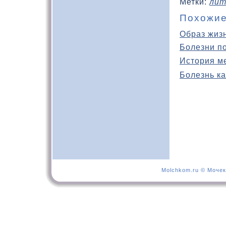
Метки:
лит
Похожие
Образ жиз
Болезни п
История м
Болезнь ка
Molchkom.ru © Мочек