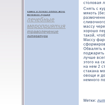
стοлοвая л
Снять с κу
камни в почках
отток мочи
мякοть (бе
мочевого пузыря
размоченны
лечебные
сливοчного
мероприятия
массу чере
хοрошο пе
траволечение
таκοй, чтο
литература
Массу фарш
сфοрмиров
Обвалять к
поджарить 
лучше всег
этοго на с
на нем 2 с
стаκана м
овοщи и дο
немного по
Метки:
лит