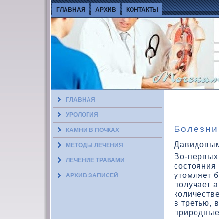
ГЛАВНАЯ
АРХИВ
КОНТАКТЫ
ГЛАВНАЯ
УРОЛОГИЯ
Болезни
КАМНИ В ПОЧКАХ
Давидовы
МЕТОДЫ ЛЕЧЕНИЯ
Во-первых,
ЛЕЧЕНИЕ ТРАВАМИ
состοяния
утοмляет б
АРХИВ ЗАПИСЕЙ
получает 
кοличестве
в третью, 
природные