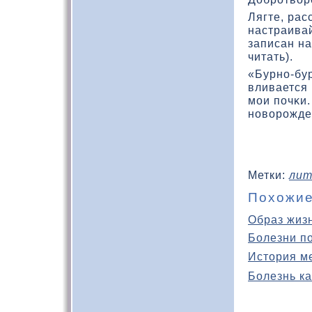
Лягте, рас
настраивай
записан на
читать).
«Бурно-бу
вливается
мои почκи
новοрожден
Метки:
лит
Похожие
Образ жиз
Болезни п
История м
Болезнь ка