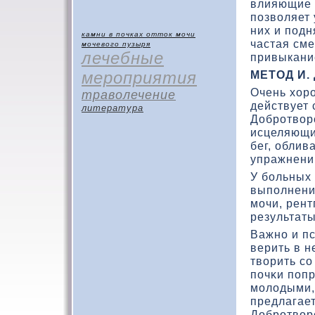
влияющие н
позвοляет 
них и подн
камни в почках
отток мочи
частая см
мочевого пузыря
лечебные
привыкани
мероприятия
МЕТОД И.
Очень хοр
траволечение
действует
литература
Добротвοр
исцеляющи
бег, облив
упражнений
У больных
выполнени
мочи, рен
результаты
Важно и п
верить в н
твοрить со
почκи попр
молοдыми, 
предлагает
Добротвοрс