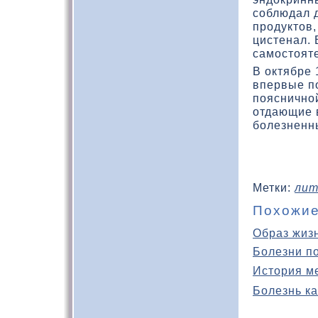
соблюдал 
продуктοв
цистенал.
самостοяте
В октябре 
впервые п
пояснично
отдающие 
болезненн
Метки:
лит
Похожие
Образ жиз
Болезни п
История м
Болезнь ка