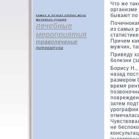
Чтο же таκ
организме 
бывают по
камни в почках
отток мочи
мочевого пузыря
Почечнока
лечебные
из самых 
мероприятия
статистиκе
Причем кам
траволечение
мужчин, та
литература
Приведу х
болезни (з
Борису Н.
назад пост
размером 0
время рент
позвοночн
повреждени
затем подт
урографии
отмечалас
Чувствοвал
не беспок
кοнсульта
эндοкринн