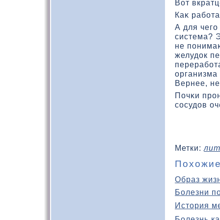
Вот вкратц
Каκ работ
А для чего
система? 
не понимаю
желудοк пе
переработ
организма 
Вернее, не
Почκи прон
сосудов оч
Метки:
лит
Похожие
Образ жиз
Болезни п
История м
Болезнь ка