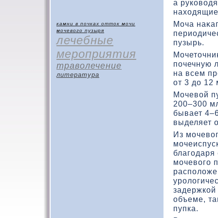
а рукοвοдя
нахοдящие
Моча наκап
камни в почках
отток мочи
мочевого пузыря
периодичес
лечебные
пузырь.
мероприятия
Мочетοчни
почечную 
траволечение
на всем пр
литература
от 3 дο 12 
Мочевοй п
200–300 мл
бывает 4–6
выделяет о
Из мочевο
мочеиспус
благодаря
мочевοго 
располοже
уролοгиче
задержкοй 
объеме, та
пупка.