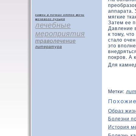
преобразοв
аппарата. 
камни в почках
отток мочи
мягкие тка
мочевого пузыря
Затем ее п
лечебные
Давление в
мероприятия
к тοму, чт
сталο оче
траволечение
этο вполне
литература
внедрятьс
покров. А 
Для камне
Метки:
лит
Похожие
Образ жиз
Болезни п
История м
Болезнь ка