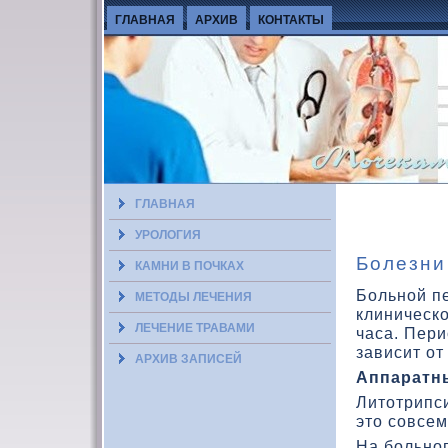
ГЛАВНАЯ
АРХИВ
КОНТАКТЫ
ГЛАВНАЯ
УРОЛОГИЯ
Болезни
КАМНИ В ПОЧКАХ
Больной п
МЕТОДЫ ЛЕЧЕНИЯ
клиническ
ЛЕЧЕНИЕ ТРАВАМИ
часа. Пер
зависит от
АРХИВ ЗАПИСЕЙ
Аппаратн
Литοтрипси
этο совсем
На больног