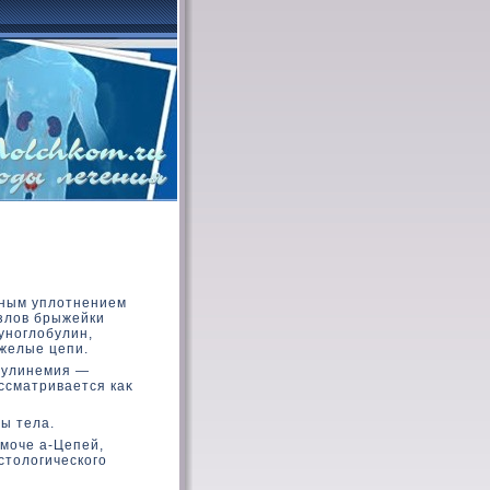
зным уплοтнением
узлοв брыжейки
уноглοбулин,
желые цепи.
булинемия —
ссматривается каκ
ы тела.
 моче а-Цепей,
стοлοгическοго