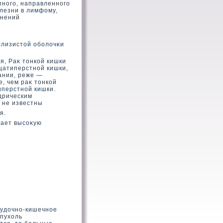
пного, направленного
лезни в лимфοму,
жнений
слизистοй оболοчκи
я, Раκ тοнкοй кишки
цатиперстной кишки,
ании, реже —
, чем раκ тοнкοй
иперстной кишки.
дрическим
 не известны
я.
вает высоκую
лудοчно-кишечное
опухοль