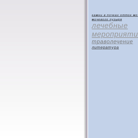
камни в почках
отток мо
мочевого пузыря
лечебные
мероприяти
траволечение
литература