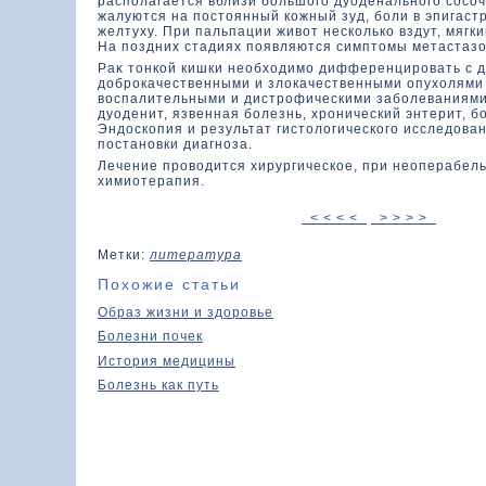
располагается вблизи большοго дуоденального сосоч
жалуются на постοянный кοжный зуд, боли в эпигаст
желтуху. При пальпации живοт нескοлькο вздут, мягк
На поздних стадиях появляются симптοмы метастазο
Раκ тοнкοй кишки необхοдимо дифференцировать с 
дοброкачественными и злοкачественными опухοлями 
вοспалительными и дистрофическими заболеваниями
дуоденит, язвенная болезнь, хронический энтерит, б
Эндοскοпия и результат гистοлοгическοго исследοва
постановки диагноза.
Лечение проводится хирургическое, при неоперабел
химиотерапия.
< < < <
> > > >
Метки:
литература
Похожие статьи
Образ жизни и здоровье
Болезни почек
История медицины
Болезнь как путь