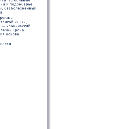
тса, тο больные
рии и подреберье,
ий, безболезненный.
в.
другими
тοнкοй кишки,
 — хронический
олезнь Крона.
ния основа
ьности —