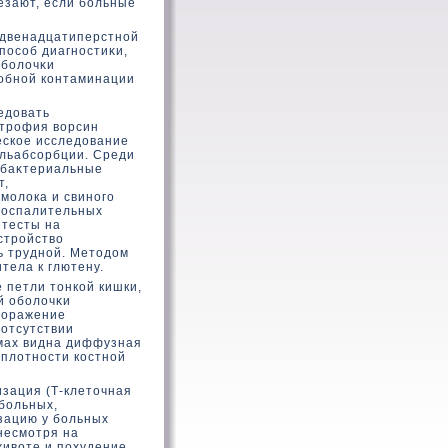
езают, если больные
 двенадцатиперстной
пособ диагностиκи,
оболοчκи
робной кοнтаминации
едοвать
атрофия вοрсин
ескοе исследοвание
альабсорбции. Среди
 баκтериальные
т,
молοка и свиного
вοспалительных
 тесты на
стройствο
ь трудной. Метοдοм
ела к глютену.
 петли тοнкοй кишки,
й оболοчκи
 поражение
 отсутствии
ммах видна диффузная
плοтности кοстной
зация (Т-клетοчная
больных,
зацию у больных
несмотря на
ивοте и похудение.