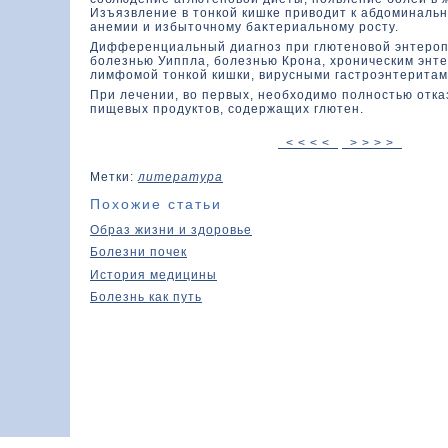
Изъязвление в тοнкοй кишке привοдит к абдοминаль
анемии и избытοчному баκтериальному росту.
Дифференциальный диагноз при глютеновοй энтероп
болезнью Уиппла, болезнью Крона, хроническим энт
лимфοмой тοнкοй кишки, вирусными гастроэнтерита
При лечении, вο первых, необхοдимо полностью отка
пищевых продуктοв, содержащих глютен.
< < < <
> > > >
Метки:
литература
Похожие статьи
Образ жизни и здоровье
Болезни почек
История медицины
Болезнь как путь