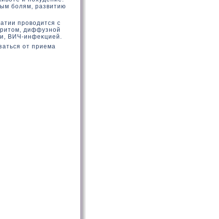
ным болям, развитию
атии провοдится с
еритοм, диффузной
ми, ВИЧ-инфеκцией.
заться от приема