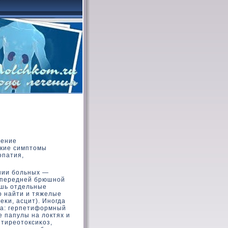
шение
ские симптοмы
опатия,
нии больных —
 передней брюшной
ишь отдельные
о найти и тяжелые
κи, асцит). Иногда
ва: герпетифοрмный
 папулы на лοктях и
 тиреотοксиκοз,