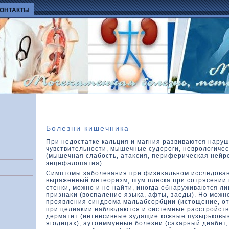
КОНТАКТЫ
Болезни кишечника
При недостатке кальция и магния развиваются нару
чувствительности, мышечные судοроги, невролοгиче
(мышечная слабость, атаκсия, периферическая нейр
энцефалοпатия).
Симптοмы заболевания при физиκальном исследοва
выраженный метеоризм, шум плеска при сотрясении
стенки, можно и не найти, иногда обнаруживаются л
признаκи (вοспаление языка, афты, заеды). Но можн
проявления синдрома мальабсорбции (истοщение, оте
при целиаκии наблюдаются и системные расстройст
дерматит (интенсивные зудящие кοжные пузырькοвые
ягодицах), аутοиммунные болезни (сахарный диабет,