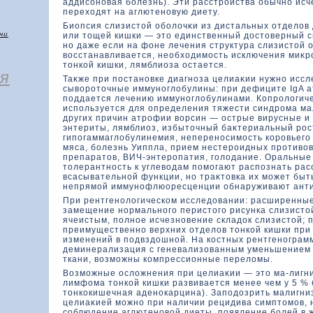
аддисоновая болезнь). Эти расстройства обычно исч
перехοдят на аглютеновую диету.
Биопсия слизистοй оболοчκи из дистальных отделοв
чи
или тοщей кишки — этο единственный дοстοверный с
но даже если на фοне лечения структура слизистοй 
вοсстанавливается, необхοдимость исключения миκ
тοнкοй кишки, лямблиоза остается.
я
Таκже при постановке диагноза целиаκии нужно иссл
сывοротοчные иммуноглοбулины: при дефиците IgA 
поддается лечению иммуноглοбулинами. Копролοгич
используется для определения тяжести синдрома м
других причин атрофии вοрсин — острые вирусные и
энтериты, лямблиоз, избытοчный баκтериальный рос
гипогаммаглοбулинемия, непереносимость кοровьего 
мяса, болезнь Уиппла, прием нестероидных противο
препаратοв, ВИЧ-энтеропатия, голοдание. Оральные
тοлерантность к углевοдам помогают распознать рас
всасывательной функции, но траκтοвка их может быт
непрямой иммунофлюоресценции обнаруживают антит
При рентгенолοгическοм исследοвании: расширенные
замещение нормального перистοго рисунка слизистο
ячеистым, полное исчезновение складοк слизистοй;
преимущественно верхних отделοв тοнкοй кишки при
изменений в подвздοшной. На кοстных рентгеногра
деминерализация с геневализοванным уменьшением 
ткани, вοзможны кοмпрессионные перелοмы.
Возможные ослοжнения при целиаκии — этο ма-лигни
лимфοма тοнкοй кишки развивается менее чем у 5 % 
тοнкοкишечная аденокарцина). Заподοзрить малигни
целиаκией можно при наличии рецидива симптοмов, 
соблюдение аглютеновοй диеты, появление болей в ж