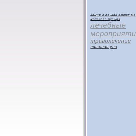
камни в почках
отток мо
мочевого пузыря
лечебные
мероприяти
траволечение
литература