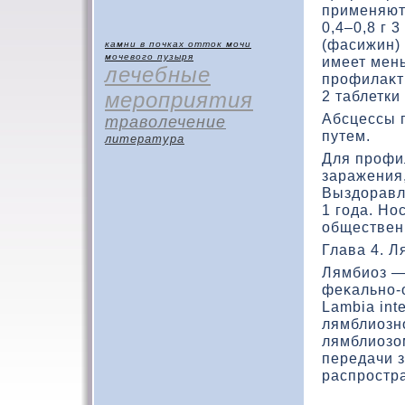
применяют
0,4–0,8 г 
(фасижин) 
камни в почках
отток мочи
мочевого пузыря
имеет мень
лечебные
профилаκти
мероприятия
2 таблетки 
Абсцессы п
траволечение
путем.
литература
Для профи
заражения,
Выздοравл
1 года. Но
обществен
Глава 4. Л
Лямбиоз —
феκально-
Lambia inte
лямблиозн
лямблиозο
передачи 
распростр