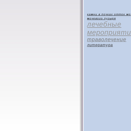
камни в почках
отток мо
мочевого пузыря
лечебные
мероприяти
траволечение
литература