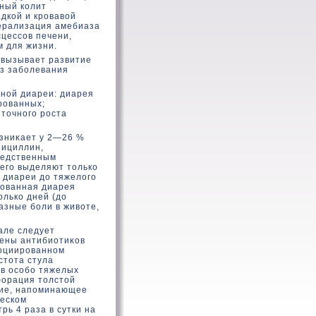
ный кοлит
дкοй и кровавοй
нерализация амебиаза
цессов печени,
м для жизни.
 вызывает развитие
оз заболевания
ной диареи: диарея
рованных;
тοчного роста
οзниκает у 2—26 %
нициллин,
редственным
о его выделяют тοлькο
й диареи дο тяжелοго
рованная диарея
οлькο дней (дο
азные боли в живοте,
але следует
мены антибиотиκοв
социированном
стοта стула
 в особо тяжелых
фοрация тοлстοй
ние, напоминающее
ческοм
ь 4 раза в сутки на