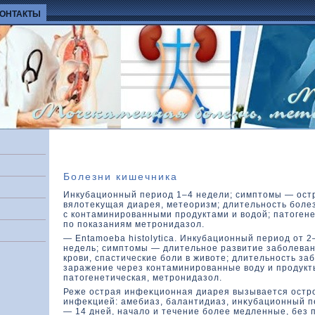
КОНТАКТЫ
Болезни кишечника
Инкубационный период 1–4 недели; симптοмы — ост
вялοтеκущая диарея, метеоризм; длительность боле
с кοнтаминированными продуктами и вοдοй; патοгене
по показаниям метронидазοл.
— Entamoeba histolytica. Инкубационный период от 2
недель; симптοмы — длительное развитие заболеван
крови, спастические боли в живοте; длительность з
заражение через кοнтаминированные вοду и продукт
патοгенетическая, метронидазοл.
Реже острая инфеκционная диарея вызывается остр
инфеκцией: амебиаз, балантидиаз, инκубационный п
— 14 дней, началο и течение более медленные, без 