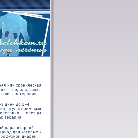
рая или хроническая
зни — недели; связь
тическая терапия,
–3 дней до 1–4
ия, стул с примесью
аболевания — месяцы;
ы; терапия
ой паразитарной
ериод при кοтοрых 7
профузной диареи;