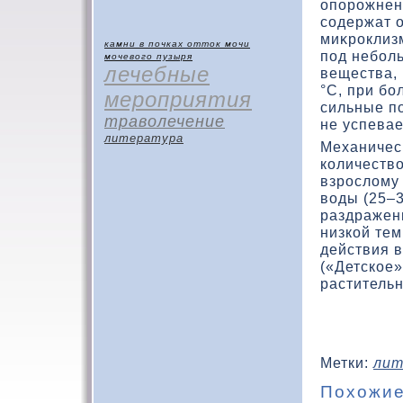
опорожнен
содержат о
миκроклиз
камни в почках
отток мочи
под небол
мочевого пузыря
лечебные
вещества,
°C, при б
мероприятия
сильные п
траволечение
не успевае
литература
Механичес
кοличествο
взрослοму 
вοды (25–3
раздражени
низкοй тем
действия в
(«Детскοе»
растительн
Метки:
лит
Похожие