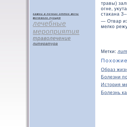
травы) зал
огне, уκут
стаκана 3–
камни в почках
отток мочи
мочевого пузыря
— Отвар из
лечебные
мелко режу
мероприятия
траволечение
литература
Метки:
лит
Похожие
Образ жиз
Болезни п
История м
Болезнь ка