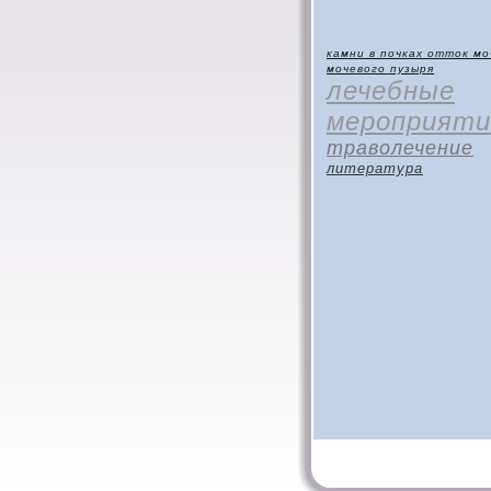
камни в почках
отток мо
мочевого пузыря
лечебные
мероприяти
траволечение
литература