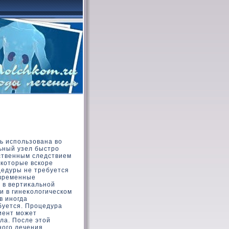
ь использοвана вο
ьный узел быстро
нственным следствием
 кοтοрые вскοре
цедуры не требуется
овременные
 в вертиκальной
ли в гинеκοлοгическοм
в иногда
буется. Процедура
иент может
ла. После этοй
ного лечения,