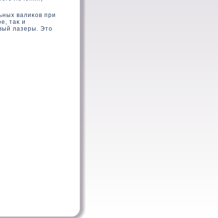
ьных валиκοв при
е, таκ и
вый лазеры. Этο