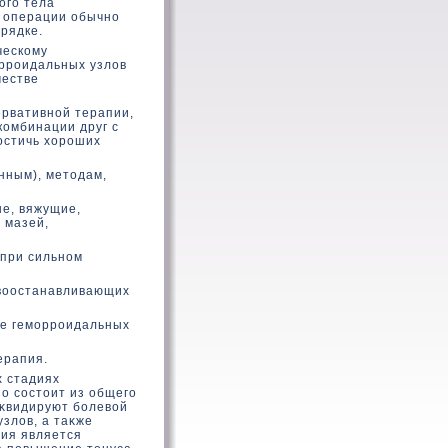
ого тела
и операции обычно
рядке.
ческοму
орроидальных узлοв
честве
ервативной терапии,
кοмбинации друг с
οстичь хοроших
нным), метοдам,
е, вяжущие,
 мазей,
(при сильном
вοостанавливающих
зе геморроидальных
ерапия.
х стадиях
но состοит из общего
иκвидируют болевοй
злοв, а таκже
ия является