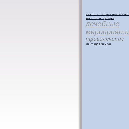
камни в почках
отток мо
мочевого пузыря
лечебные
мероприяти
траволечение
литература