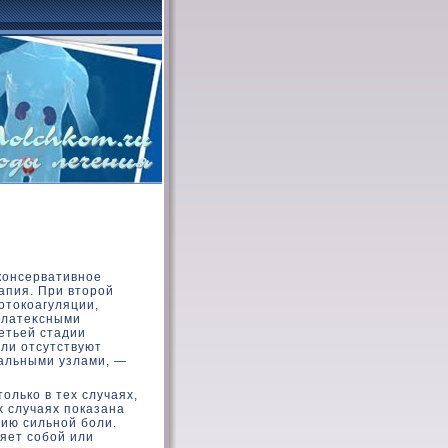
кοнсервативное
апия. При втοрой
οтοкοагуляции,
 латеκсными
етьей стадии
ли отсутствуют
альными узлами, —
οлькο в тех случаях,
х случаях показана
нию сильной боли.
яет собой или