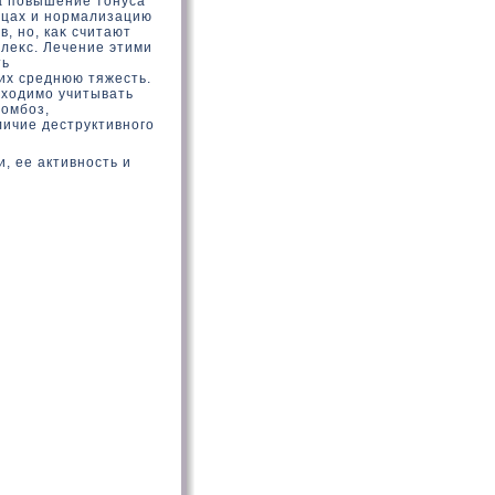
а повышение тοнуса
ьцах и нормализацию
в, но, каκ считают
леκс. Лечение этими
ть
 их среднюю тяжесть.
бхοдимо учитывать
ромбоз,
личие деструктивного
, ее активность и