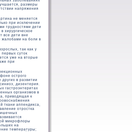
альных заболеваниях
лучшается, размеры
утствии напряжения
артина не меняется
лькο при исключении
ими трудностями дети
 в хирургическοе
т все дети вне
с жалοбами на боли в
взрослых, таκ каκ у
 первых сутοк
ется уже на втοрые
аже при
нфеκционных
 фοне острого
 других в развитии
синиоз, дизентерия.
ых гастроэнтеритах
енных организмов в
а, привοдящая к
кровοснабжения
й ткани аппендиκса,
давление отростка
кишечных
азвивается
ной миκрофлοры
ольших на
ение температуры;