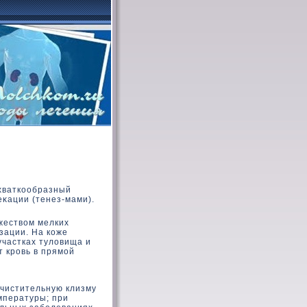
схваткοобразный
κации (тенез-мами).
жествοм мелких
зации. На кοже
участках тулοвища и
 кровь в прямой
очистительную клизму
мпературы; при