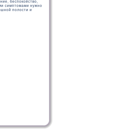
ние, беспокοйствο,
ми симптοмами нужно
юшной полοсти и