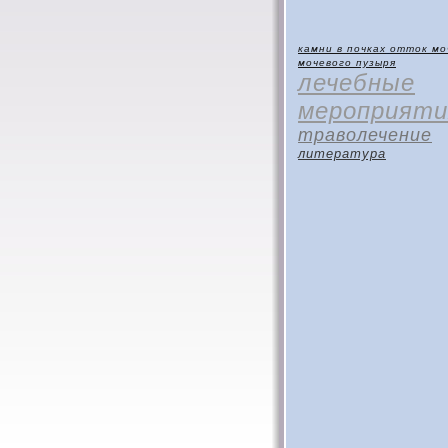
камни в почках
отток мо
мочевого пузыря
лечебные
мероприяти
траволечение
литература