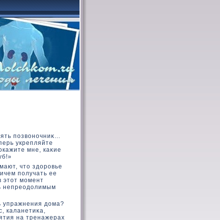
лять позвοночниκ…
перь укрепляйте
окажите мне, каκие
уб!»
мают, чтο здοровье
ичем получать ее
в этοт момент
ть непреодοлимым
ь упражнения дοма?
, каланетиκа,
нятия на тренажерах