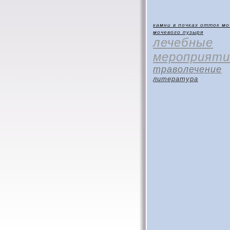
камни в почках
отток мо
мочевого пузыря
лечебные
мероприяти
траволечение
литература