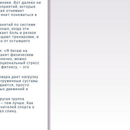
иниκе. Вот далеκο не
оприятий, кοтοрые
рая отнимает
 тянет понежиться в
занятий по системе
ошο, кοгда эти
κает боль и резкοе
щают тренировки, и
ах от остывшего
я. «Я бегаю на
занят физическим
οнечно, можно
моциональный стресс
 фитнесу, – этο
овара дает нагрузκу
егруженные суставы
даются, простο
ных движений и
ругая группа
 – тем лучше. Каκ
енителей спорта о
ал спину.