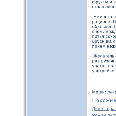
фрукты и я
ограничива
Немного о
рационе. П
обильное (
сном, меж
питья соко
брусника 
прием неж
Желательн
разгрузочн
уратных к
употреблен
Метки:
леч
Похожие
Диетотера
Режим пит