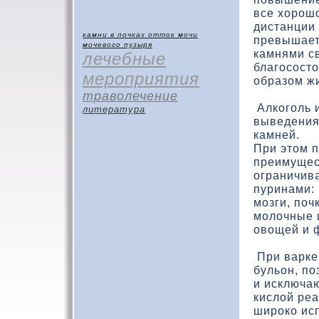
все хорошо
дистанции 
камни в почках
отток мочи
превышает
мочевого пузыря
камнями с
лечебные
благосост
мероприятия
образом ж
траволечение
Алкоголь 
литература
выведения
камней.
При этом п
преимущес
ограничив
пуринами: 
мозги, поч
молочные 
овощей и 
При варке
бульон, по
и исключаю
кислой реа
широко ис